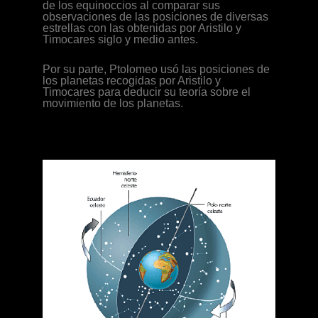
de los equinoccios al comparar sus
observaciones de las posiciones de diversas
estrellas con las obtenidas por Aristilo y
Timocares siglo y medio antes.
Por su parte, Ptolomeo usó las posiciones de
los planetas recogidas por Aristilo y
Timocares para deducir su teoría sobre el
movimiento de los planetas.