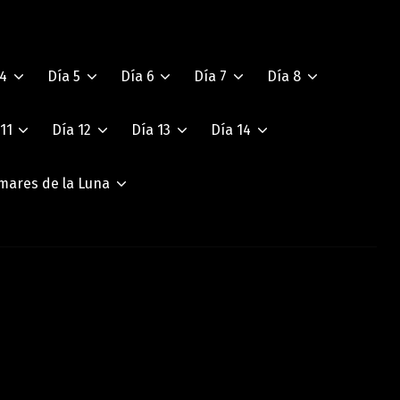
 4
Día 5
Día 6
Día 7
Día 8
11
Día 12
Día 13
Día 14
mares de la Luna