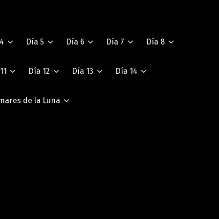
 4
Día 5
Día 6
Día 7
Día 8
11
Día 12
Día 13
Día 14
mares de la Luna